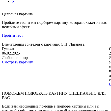
5
Целебная картина
Пройдите тест и мы подберем картину, которая окажет на вас
целебный эфект
Пройти тест
Впечатления зрителей о картинах С.Н. Лазарева
Гульхан
06.02.2025
2
Любовь и опора
Я
Смотреть картину
з
м
и
д
с
С
ПОМОЖЕМ ПОДОБРАТЬ КАРТИНУ СПЕЦИАЛЬНО ДЛЯ
ВАС
Если вам необходима помощь в подборе картины или вы
хотели бы оформить индивидуальный заказ, заполните форму