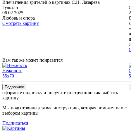
Впечатления зрителей о картинах С.Н. Лазарева
Гульхан
06.02.2025
2
Любовь и опора
Я
Смотреть картину
з
м
и
д
с
С
Вам так же может понравится
Нежность
55x70
5
Подробнее
оформите подписку и получите инструкцию как выбрать
картину
Мы подготовили для вас инструкцию, которая поможет вам с
выбором картины
Подписаться