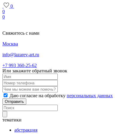
0
0
0
Свяжитесь с нами
Москва
info@lazarev-art.ru
+7 993 360‑25‑62
Или закажите обратный звонок
Даю согласие на обработку
персональных данных
Отправить
тематики
абстракция