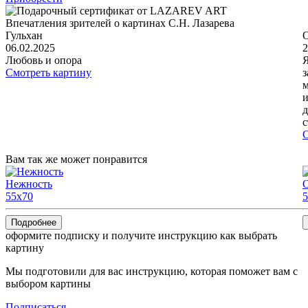
Впечатления зрителей о картинах С.Н. Лазарева
Гульхан
06.02.2025
2
Любовь и опора
Я
Смотреть картину
з
м
и
д
с
С
Вам так же может понравится
Нежность
55x70
5
Подробнее
оформите подписку и получите инструкцию как выбрать
картину
Мы подготовили для вас инструкцию, которая поможет вам с
выбором картины
Подписаться