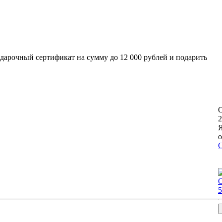
арочный сертификат на сумму до 12 000 рублей и подарить
2
Я
о
С
5