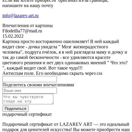
Если вы хотите прибрести оригинал из-за границы,
напишите на нашу почту
info@lazarev-art.ru
Впечатления от картины
Filodelfia77@mail.ru
15.02.2022
Картина просто восторженно ошеломляет! В ней каждый
видит свое - дочка увидела " Мозг жизнерадостного
человека", подруга пчёлок, я в ней разглядела маму и дочку и
так до самой бесконечности - все удивляются красоте
цветового решения и нет двух одинаковых мнений " Что это?
", каждый видит своё. Вот такое чудо!!!
Антиспам поле. Его необходимо скрыть через css
Поделитесь своими впечатлениями
Поделиться
подарочный сертификат
Подарочный сертификат от LAZAREV ART — это идеальный
подарок для ценителей искусства! Вы можете приобрести наш