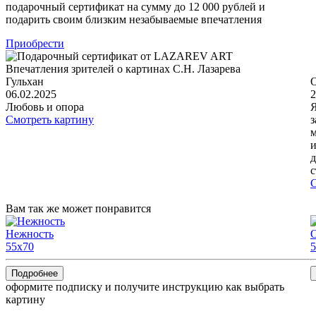
подарочный сертификат на сумму до 12 000 рублей и
подарить своим близким незабываемые впечатления
Приобрести
Впечатления зрителей о картинах С.Н. Лазарева
Гульхан
06.02.2025
2
Любовь и опора
Я
Смотреть картину
з
м
и
д
с
С
Вам так же может понравится
Нежность
55x70
5
Подробнее
оформите подписку и получите инструкцию как выбрать
картину