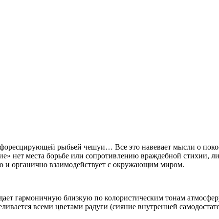
оресцирующей рыбьей чешуи… Все это навевает мысли о покое, 
е» нет места борьбе или сопротивлению враждебной стихии, ли
ю и органично взаимодействует с окружающим миром.
здает гармоничную близкую по колористическим тонам атмосфер
ливается всеми цветами радуги (сияние внутренней самодостаточ