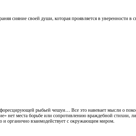
аняя сияние своей души, которая проявляется в уверенности в с
оресцирующей рыбьей чешуи… Все это навевает мысли о покое, 
е» нет места борьбе или сопротивлению враждебной стихии, ли
ю и органично взаимодействует с окружающим миром.