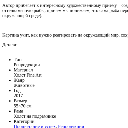
Автор прибегает к интересному художественному приему – со
оттенками тело рыбы, причем мы понимаем, что сама рыба пере
окружающей среде).
Картина учит, как нужно реагировать на окружающий мир, сохр
Детали:
Тип
Репродукции
Материал
Холст Fine Art
Жанр
Животные
Год
2017
Размер
55×70 см
Рама
Холст на подрамнике
Категории
Процветание и успех
,
Репродукции