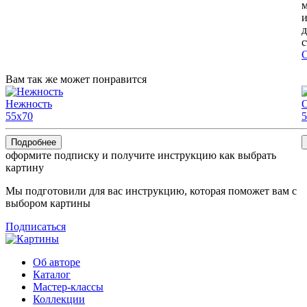
м
и
д
с
С
Вам так же может понравится
Нежность
55x70
5
Подробнее
оформите подписку и получите инструкцию как выбрать
картину
Мы подготовили для вас инструкцию, которая поможет вам с
выбором картины
Подписаться
Об авторе
Каталог
Мастер-классы
Коллекции