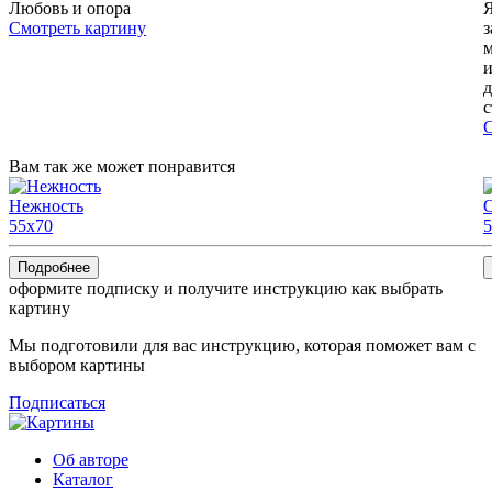
Любовь и опора
Я
Смотреть картину
з
м
и
д
с
С
Вам так же может понравится
Нежность
55x70
5
Подробнее
оформите подписку и получите инструкцию как выбрать
картину
Мы подготовили для вас инструкцию, которая поможет вам с
выбором картины
Подписаться
Об авторе
Каталог