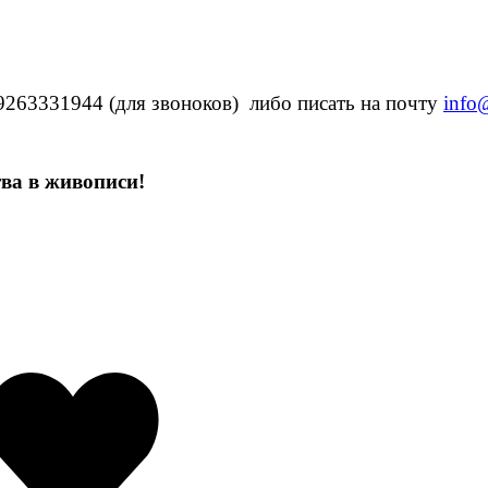
79263331944
(для звоноков) либо писать на почту
info@
ва в живописи!