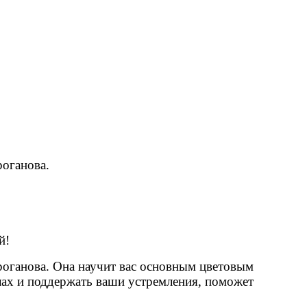
роганова.
й!
роганова. Она научит вас основным цветовым
лах и поддержать ваши устремления, поможет