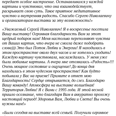
передает особое настроение. Останавливался у каждой
картины и чувствовал, что она взаимодействует,
раскрывает свою суть. Такое приятное медитативное
чувство и внутренняя радость. Спасибо Сергею Николаевичу
и организаторам выставки за эту возможность!»
«Уважаемый Сергей Николаевич! Я в воскресенье посетила
Вашу выставку! Огромная благодарность Вам за этот
щедрый подарок нам! Меня настолько переполняют чувства
от Ваших картин, что вчера не смогла даже подобрать
слова))) Это был Поток Любви и Энергии! Я находилась в
этом пространстве около двух часов и не хотелось уходить!
Каждую картину чувствовала, наслаждалась. У меня уже
были любимые картины. А вчера мне отозвалась «Радость»!!!
Очень мощное состояние и ощущение! До конца дня
находилась в этом чудесном пространстве! Как будто
побывала у Вас на приеме! Примите в ответ мою
Благодарность! Сердце открывается, до слез. Благодарю
Вашу команду! Атмосфера на выставке волшебная!
Территория Любви! Я с Вами с 1995 года. И этой весной
пришло осознание, что благодаря Вам я аккуратно прохожу
настоящий период! Здоровья Вам, Любви и Света! Вы очень
нужны нам!»
«Были сегодня на выставке всей семьей. Получили огромное