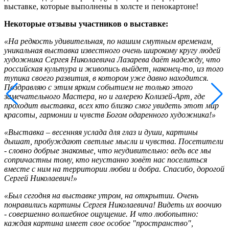
выставке, которые выполнены в холсте и пенокартоне!
Некоторые отзывы участников о выставке:
«На редкость удивительная, по нашим смутным временам,
уникальная выставка известного очень широкому кругу людей
художника Сергея Николаевича Лазарева даёт надежду, что
российская культура и живопись выйдет, наконец-то, из того
тупика своего развития, в котором уже давно находится.
Поздравляю с этим ярким событием не только этого
замечательного Мастера, но и галерею Колизей-Арт, где
проходит выставка, всех кто близко смог увидеть этот мир
красоты, гармонии и чувств Богом одаренного художника!»
«Выставка – весенняя услада для глаз и души, картины
дышат, пробуждают светлые мысли и чувства. Посетители
- словно добрые знакомые, что неудивительно: ведь все мы
сопричастны тому, кто неустанно зовёт нас поселиться
вместе с ним на территории любви и добра. Спасибо, дорогой
Сергей Николаевич!»
«Был сегодня на выставке утром, на открытии. Очень
понравились картины Сергея Николаевича! Видеть их воочию
- совершенно волшебное ощущение. И что любопытно:
каждая картина имеет свое особое "пространство",