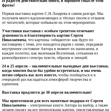
И радости действительно много, в хорошем смысле этой
фразы!
Первая выставка картин С.Н.Лазарева в самом разгаре. Мы
получаем много вдохновляющих и тёплых писем и отзывов
от читателей, которые побывали на этом мероприятии.
Участники выставки с особым трепетом отмечают
душевность и благотворность картин Сергея
Николаевича
, что картины «общаются» как будто по
настоящему с теми, кто находится рядом с ними, передавая
внутреннее состояние Автора в момент их написания, и
каждое полотно, как маленькая Вселенная, сотканная из
разнообразного спектра чувств, образов и эмоций.
24 и 25 апреля – заключительные выходные дни выставки,
когда многим было бы удобно встретиться, и мы очень
хотим собрать вас всех вместе,
чтобы пообщаться и в
очередной раз насладиться атмосферой творчества и
единения.
Выставка продлится до 30 апреля включительно!
Мы приготовили для всех памятные подарки от Сергея
Николаевича
– электронные книги Автора на выбор, а также
делаем скидку на все репродукции картин, представленные на